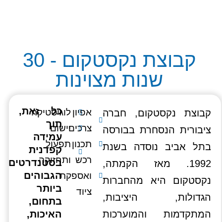
קבוצת נקסטקום - 30
שנות מצוינות
כל זאת,
אפיון
לוגיסטיקה
קבוצת נקסטקום, חברה
תוך
צרכים
יישום
ציבורית הנסחרת בבורסה
עמידה
תכנון
תפעול
בתל אביב נוסדה בשנת
קפדנית
רכש
ותחזוקה
בסטנדרטים
1992. מאז הקמתה,
הגבוהים
ואספקת
נקסטקום היא מהחברות
ביותר
ציוד
הגדולות, היציבות,
בתחום,
המתקדמות והמוערכות
האיכות,